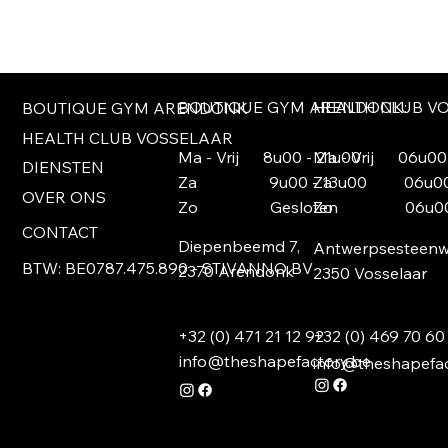
BOUTIQUE GYM ARENDONK:
HEALTH CLUB V
BOUTIQUE GYM ARENDONK
HEALTH CLUB VOSSELAAR
Ma - Vrij 8u00 - 21u00
Ma - Vrij 06u00 
DIENSTEN
Za 9u00 - 13u00
Za 06u00 -
OVER ONS
Zo Gesloten
Zo 06u00- 
CONTACT
Diepenbeemd 7,
Antwerpsesteenw
BTW: BE0787.475.890 - STIVANNO BV
2370 Arendonk
2350 Vosselaar
+32 (0) 469 70 60
+32 (0) 471 21 12 92
info@theshapefactory.be
info@theshapefac