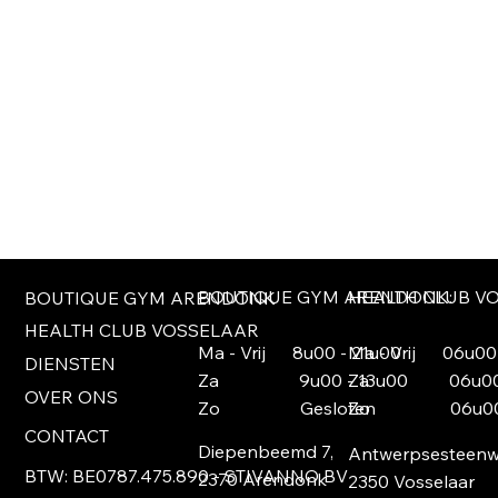
Dit wil ik!
Klaar om te starten met jouw persoonlijke traject?
Neem contact met ons op en ontdek wat we voor jou
kunnen betekenen!
Contacteer
BOUTIQUE GYM ARENDONK:
HEALTH CLUB V
BOUTIQUE GYM ARENDONK
HEALTH CLUB VOSSELAAR
Ma - Vrij 8u00 - 21u00
Ma - Vrij 06u00 
DIENSTEN
Za 9u00 - 13u00
Za 06u00 -
OVER ONS
Zo Gesloten
Zo 06u00- 
CONTACT
Diepenbeemd 7,
Antwerpsesteenw
BTW: BE0787.475.890 - STIVANNO BV
2370 Arendonk
2350 Vosselaar